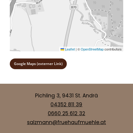
Leaflet
|
©
OpenStreetMap
contributors
Google Maps (externer Link)
Pichling 3, 9431 St. Andrä
04352 811 39
0660 25 612 32
salzmann@fruehaufmuehle.at